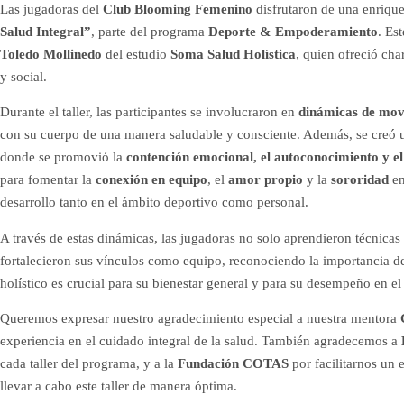
Las jugadoras del
Club Blooming Femenino
disfrutaron de una enrique
Salud Integral”
, parte del programa
Deporte & Empoderamiento
. Es
Toledo Mollinedo
del estudio
Soma Salud Holística
, quien ofreció cha
y social.
Durante el taller, las participantes se involucraron en
dinámicas de mov
con su cuerpo de una manera saludable y consciente. Además, se creó
donde se promovió la
contención emocional, el autoconocimiento y 
para fomentar la
conexión en equipo
, el
amor propio
y la
sororidad
en
desarrollo tanto en el ámbito deportivo como personal.
A través de estas dinámicas, las jugadoras no solo aprendieron técnica
fortalecieron sus vínculos como equipo, reconociendo la importancia de
holístico es crucial para su bienestar general y para su desempeño en e
Queremos expresar nuestro agradecimiento especial a nuestra mentora
experiencia en el cuidado integral de la salud. También agradecemos a
cada taller del programa, y a la
Fundación COTAS
por facilitarnos un 
llevar a cabo este taller de manera óptima.