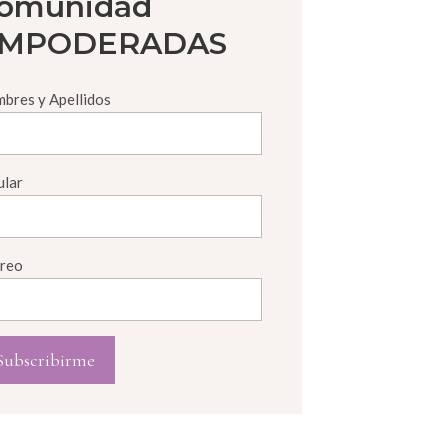
omunidad
MPODERADAS
bres y Apellidos
ular
reo
Subscribirme