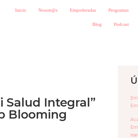
Inicio
Nosotr@s
Empoderadas
Programas
Blog
Podcast
Ú
Emp
 Salud Integral”
Em
lub Blooming
Aca
Emp
tra