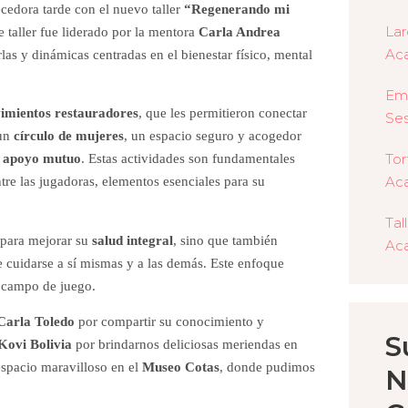
cedora tarde con el nuevo taller
“Regenerando mi
Lar
te taller fue liderado por la mentora
Carla Andrea
Aca
rlas y dinámicas centradas en el bienestar físico, mental
Em
imientos restauradores
, que les permitieron conectar
Ses
 un
círculo de mujeres
, un espacio seguro y acogedor
Tor
el apoyo mutuo
. Estas actividades son fundamentales
Aca
tre las jugadoras, elementos esenciales para su
Tal
s para mejorar su
salud integral
, sino que también
Aca
 cuidarse a sí mismas y a las demás. Este enfoque
l campo de juego.
Carla Toledo
por compartir su conocimiento y
S
Kovi Bolivia
por brindarnos deliciosas meriendas en
espacio maravilloso en el
Museo Cotas
, donde pudimos
N